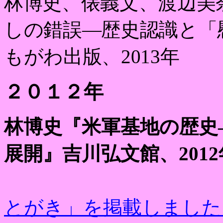
林博史、俵義文、渡辺美
しの錯誤―歴史認識と「
もがわ出版、
2013
年
２０１２年
林博史
『米軍基地の歴史
展開』吉川弘文館、
2012
とがき」を掲載しました