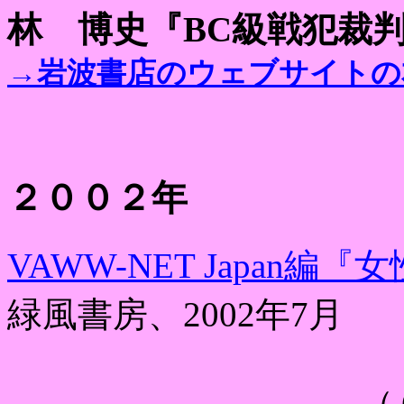
林 博史『
BC
級戦犯裁
→
岩波書店のウェブサイトの
２００２年
VAWW-NET Japan
編『女
緑風書房、
2002
年
7
月
（６人の責任