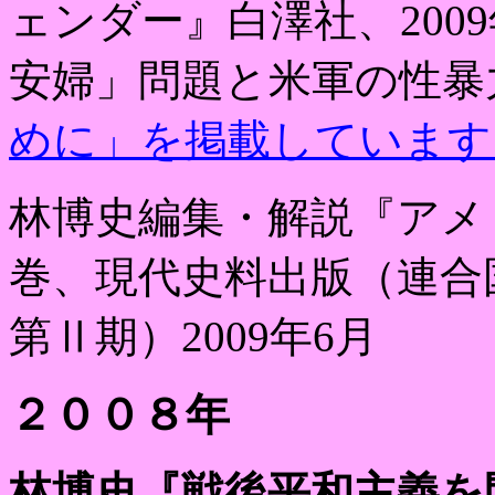
ェンダー』白澤社、
2009
安婦」問題と米軍の
めに」を掲載しています
林博史編集・解説『アメ
巻、現代史料出版
（
連合
第Ⅱ期）
2009
年
6
月
２００８年
林博史『戦後平和主義を