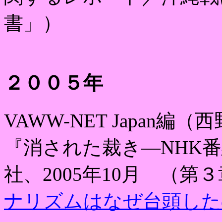
書」）
２００５年
VAWW-NET Japan
編（西
『消された裁き
―NHK
番
社、
2005
年
10
月 （第
ナリズムはなぜ台頭した