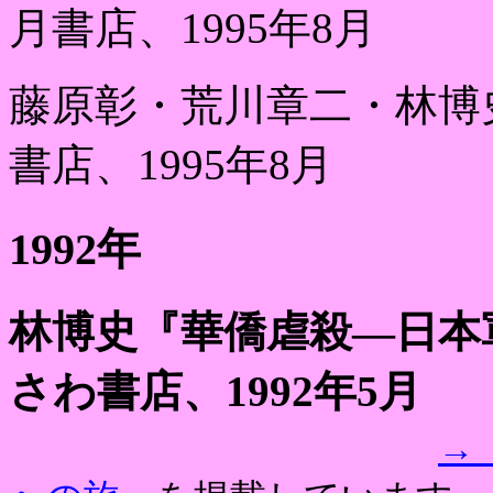
月書店、
1995
年
8
月
藤原彰・荒川章二・林博
書店、
1995
年
8
月
1992
年
林博史『華僑虐殺
―
日本
さわ書店、
1992
年
5
月
→