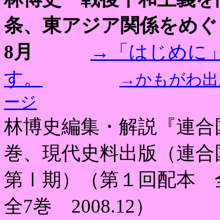
条、東アジア関係をめぐ
8
月
→「はじめに
す。
→かもがわ出
ージ
林博史編集・解説『連合
巻、現代史料出版
（
連合
第Ⅰ期）（第１回配本 
全
7
巻
2008.12
）