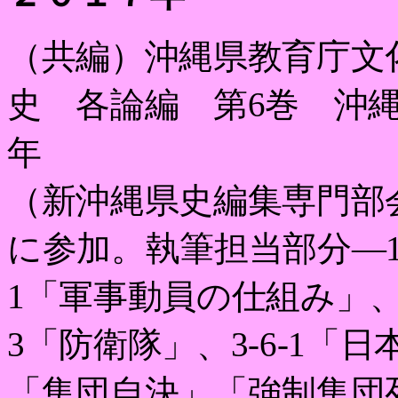
（共編）沖縄県教育庁文
史 各論編 第
6
巻 沖
年
（新沖縄県史編集専門部
に参加。執筆担当部分―
1
「軍事動員の仕組み」
3
「防衛隊」、
3-6-1
「日
「集団自決」「強制集団